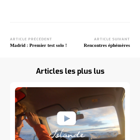
Navigation
ARTICLE PRÉCÉDENT
ARTICLE SUIVANT
Madrid : Premier test solo !
Rencontres éphémères
d'article
Articles les plus lus