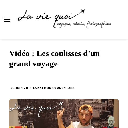
La vie quoi
Vidéo : Les coulisses d’un
grand voyage
SUR
26 JUIN 2019
LAISSER UN COMMENTAIRE
VIDÉO
:
LES
COULISSES
D’UN
GRAND
VOYAGE